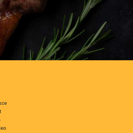
usce
t
s
leo