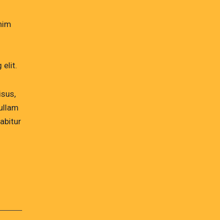
enim
elit.
isus,
ullam
abitur