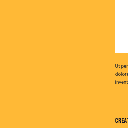
Ut pe
dolor
invent
CREA