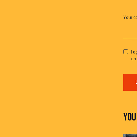
I a
on 
YOU