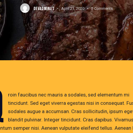
DEVADMINUS
April 21, 2020
0
Comments
Q
roin faucibus nec mauris a sodales, sed elementum mi
tincidunt. Sed eget viverra egestas nisi in consequat. F
sodales augue a accumsan. Cras sollicitudin, ipsum ege
blandit pulvinar. Integer tincidunt. Cras dapibus. Vivamu
ntum semper nisi. Aenean vulputate eleifend tellus. Aenean 