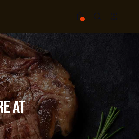
0
0
RE AT