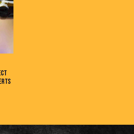
ECT
PERTS