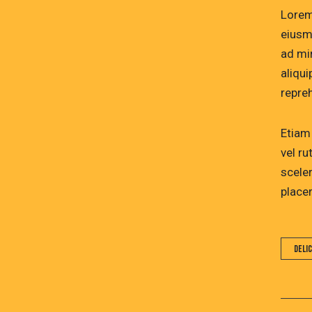
Lorem
eiusm
ad mi
aliqu
repre
Etiam 
vel r
scele
placer
Deli