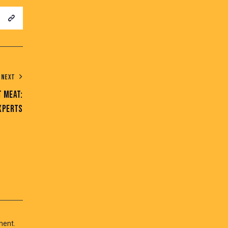
NEXT
T MEAT:
XPERTS
ment.