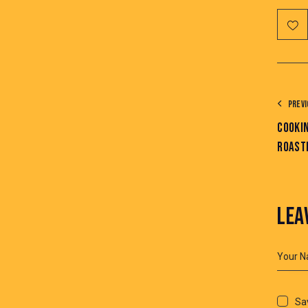
PREVI
COOKIN
ROAST
LEA
Sav