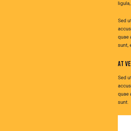
ligula
Sed ut
accus
quae a
sunt, 
AT V
Sed ut
accus
quae a
sunt.